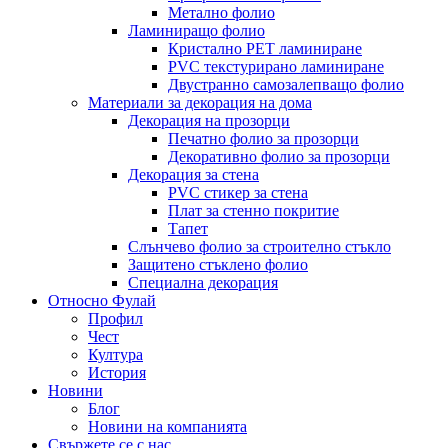
Метално фолио
Ламиниращо фолио
Кристално PET ламиниране
PVC текстурирано ламиниране
Двустранно самозалепващо фолио
Материали за декорация на дома
Декорация на прозорци
Печатно фолио за прозорци
Декоративно фолио за прозорци
Декорация за стена
PVC стикер за стена
Плат за стенно покритие
Тапет
Слънчево фолио за строително стъкло
Защитено стъклено фолио
Специална декорация
Относно Фулай
Профил
Чест
Култура
История
Новини
Блог
Новини на компанията
Свържете се с нас