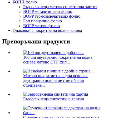
БОПП фолио
Бързосъхнеща матова синтетична хартия
BOPP метализирано фолио
BOPP термозапечатващо фолио
Боп прозрачно фолио
BOPP матово фолио
Опаковки с покрития на водна основа
Препоръчани продукти
100 um двустранно покритие на водна
основа матово DTF фил...
Матово покритие на водна основа с
двустранно покритие с незабавно
отлепване...
Бързосъхнеща синтетична хартия
Студено отлепващо се двустранно матово