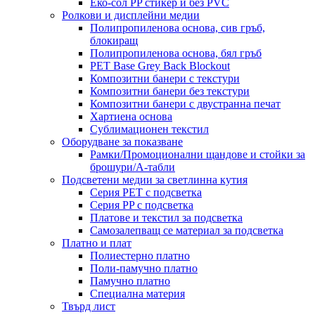
Еко-сол PP стикер и без PVC
Ролкови и дисплейни медии
Полипропиленова основа, сив гръб,
блокиращ
Полипропиленова основа, бял гръб
PET Base Grey Back Blockout
Композитни банери с текстури
Композитни банери без текстури
Композитни банери с двустранна печат
Хартиена основа
Сублимационен текстил
Оборудване за показване
Рамки/Промоционални щандове и стойки за
брошури/А-табли
Подсветени медии за светлинна кутия
Серия PET с подсветка
Серия PP с подсветка
Платове и текстил за подсветка
Самозалепващ се материал за подсветка
Платно и плат
Полиестерно платно
Поли-памучно платно
Памучно платно
Специална материя
Твърд лист