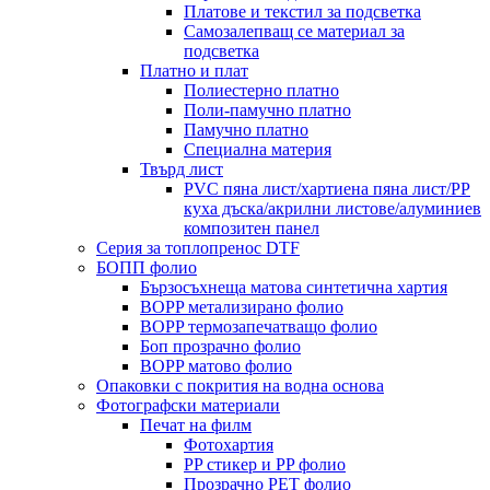
Платове и текстил за подсветка
Самозалепващ се материал за
подсветка
Платно и плат
Полиестерно платно
Поли-памучно платно
Памучно платно
Специална материя
Твърд лист
PVC пяна лист/хартиена пяна лист/PP
куха дъска/акрилни листове/алуминиев
композитен панел
Серия за топлопренос DTF
БОПП фолио
Бързосъхнеща матова синтетична хартия
BOPP метализирано фолио
BOPP термозапечатващо фолио
Боп прозрачно фолио
BOPP матово фолио
Опаковки с покрития на водна основа
Фотографски материали
Печат на филм
Фотохартия
PP стикер и PP фолио
Прозрачно PET фолио