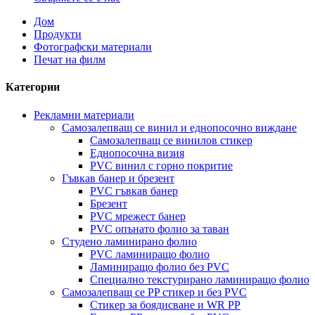
Дом
Продукти
Фотографски материали
Печат на филм
Категории
Рекламни материали
Самозалепващ се винил и еднопосочно виждане
Самозалепващ се винилов стикер
Еднопосочна визия
PVC винил с горно покритие
Гъвкав банер и брезент
PVC гъвкав банер
Брезент
PVC мрежест банер
PVC опънато фолио за таван
Студено ламинирано фолио
PVC ламиниращо фолио
Ламиниращо фолио без PVC
Специално текстурирано ламиниращо фолио
Самозалепващ се PP стикер и без PVC
Стикер за боядисване и WR PP