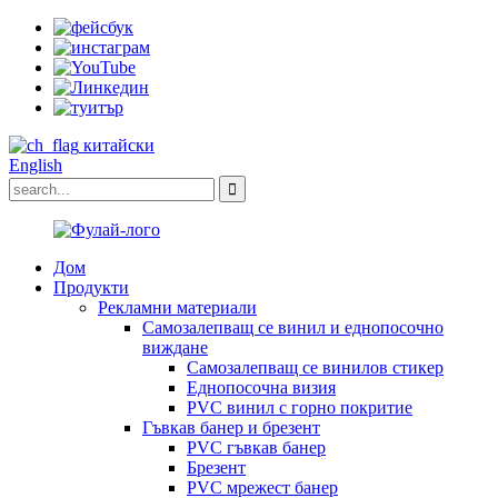
китайски
English
Дом
Продукти
Рекламни материали
Самозалепващ се винил и еднопосочно
виждане
Самозалепващ се винилов стикер
Еднопосочна визия
PVC винил с горно покритие
Гъвкав банер и брезент
PVC гъвкав банер
Брезент
PVC мрежест банер