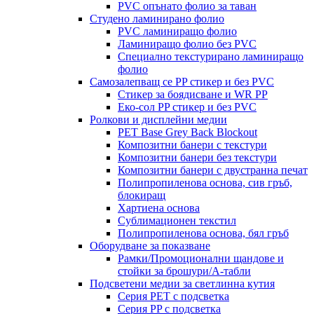
PVC опънато фолио за таван
Студено ламинирано фолио
PVC ламиниращо фолио
Ламиниращо фолио без PVC
Специално текстурирано ламиниращо
фолио
Самозалепващ се PP стикер и без PVC
Стикер за боядисване и WR PP
Еко-сол PP стикер и без PVC
Ролкови и дисплейни медии
PET Base Grey Back Blockout
Композитни банери с текстури
Композитни банери без текстури
Композитни банери с двустранна печат
Полипропиленова основа, сив гръб,
блокиращ
Хартиена основа
Сублимационен текстил
Полипропиленова основа, бял гръб
Оборудване за показване
Рамки/Промоционални щандове и
стойки за брошури/А-табли
Подсветени медии за светлинна кутия
Серия PET с подсветка
Серия PP с подсветка