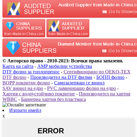
© Авторско право - 2010-2023: Всички права запазени.
Карта на сайта
-
AMP мобилни устройства
DTF фолио за топлопренос
-
Сертифицирано по OEKO-TEX
DTF фолио
-
Производител на DTF филми
-
БОПП фолио
-
BOPP покритие фолио
-
Самозалепващ се винил
SAV винил на едро
-
PVC ламиниращо фолио на едро
-
Хартия с водоустойчиво покритие
-
Производител на хартия
WBBC
-
Бариерна хартия без пластмаса
Изпрати имейл
x