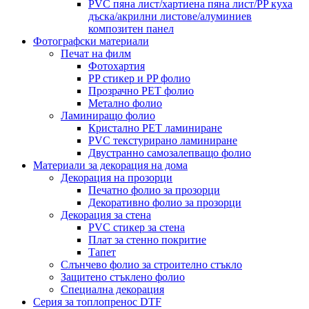
PVC пяна лист/хартиена пяна лист/PP куха
дъска/акрилни листове/алуминиев
композитен панел
Фотографски материали
Печат на филм
Фотохартия
PP стикер и PP фолио
Прозрачно PET фолио
Метално фолио
Ламиниращо фолио
Кристално PET ламиниране
PVC текстурирано ламиниране
Двустранно самозалепващо фолио
Материали за декорация на дома
Декорация на прозорци
Печатно фолио за прозорци
Декоративно фолио за прозорци
Декорация за стена
PVC стикер за стена
Плат за стенно покритие
Тапет
Слънчево фолио за строително стъкло
Защитено стъклено фолио
Специална декорация
Серия за топлопренос DTF