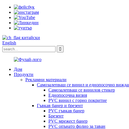
китайски
English
Дом
Продукти
Рекламни материали
Самозалепващ се винил и еднопосочно вижда
Самозалепващ се винилов стикер
Еднопосочна визия
PVC винил с горно покритие
Гъвкав банер и брезент
PVC гъвкав банер
Брезент
PVC мрежест банер
PVC опънато фолио за таван