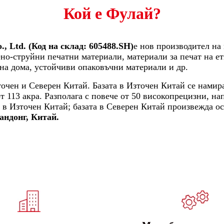
Кой е Фулай?
., Ltd. (Код на склад: 605488.SH)
е нов производител на
но-струйни печатни материали, материали за печат на е
на дома, устойчиви опаковъчни материали и др.
очен и Северен Китай. Базата в Източен Китай се намир
 113 акра. Разполага с повече от 50 високопрецизни, н
за в Източен Китай; базата в Северен Китай произвежда
ндонг, Китай.