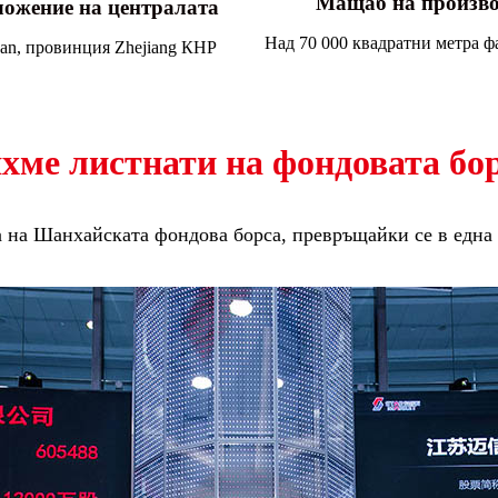
Мащаб на произво
ожение на централата
Над 70 000 квадратни метра 
han, провинция Zhejiang КНР
хме листнати на фондовата бо
ата на Шанхайската фондова борса, превръщайки се в една