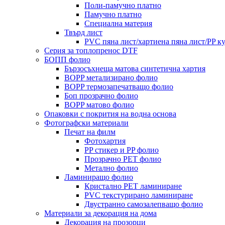
Поли-памучно платно
Памучно платно
Специална материя
Твърд лист
PVC пяна лист/хартиена пяна лист/PP к
Серия за топлопренос DTF
БОПП фолио
Бързосъхнеща матова синтетична хартия
BOPP метализирано фолио
BOPP термозапечатващо фолио
Боп прозрачно фолио
BOPP матово фолио
Опаковки с покрития на водна основа
Фотографски материали
Печат на филм
Фотохартия
PP стикер и PP фолио
Прозрачно PET фолио
Метално фолио
Ламиниращо фолио
Кристално PET ламиниране
PVC текстурирано ламиниране
Двустранно самозалепващо фолио
Материали за декорация на дома
Декорация на прозорци