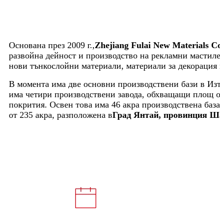
Основана през 2009 г.,
Zhejiang Fulai New Materials Co
развойна дейност и производство на рекламни мастиле
нови тънкослойни материали, материали за декорация 
В момента има две основни производствени бази в Изт
има четири производствени завода, обхващащи площ от
покрития. Освен това има 46 акра производствена ба
от 235 акра, разположена в
Град Янтай, провинция Ша