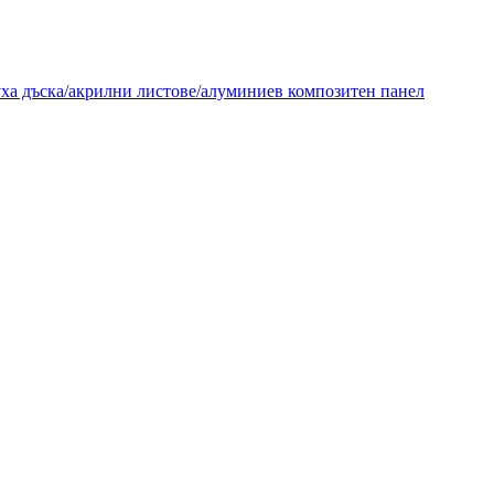
уха дъска/акрилни листове/алуминиев композитен панел