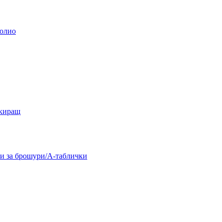
олио
окиращ
и за брошури/А-таблички