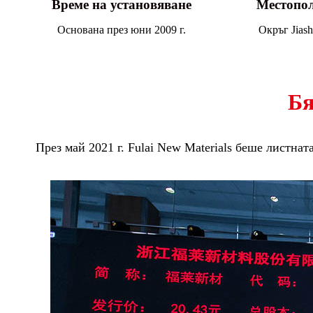
Време на установяване
Местопол
Основана през юни 2009 г.
Окръг Jias
Бя
През май 2021 г. Fulai New Materials беше листн