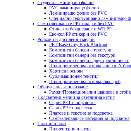
Студено ламинирано фолио
PVC ламиниращо фолио
Ламиниращо фолио без PVC
Специално текстурирано ламиниращо ф
Самозалепващ се PP стикер и без PVC
Стикер за боядисване и WR PP
Еко-сол PP стикер и без PVC
Ролкови и дисплейни медии
PET Base Grey Back Blockout
Композитни банери с текстури
Композитни банери без текстури
Композитни банери с двустранно печат
Полипропиленова основа, сив гръб, бл
Хартиена основа
Сублимационен текстил
Полипропиленова основа, бял гръб
Оборудване за показване
Рамки/Промоционални щандове и стойк
Подсветени медии за светлинна кутия
Серия PET с подсветка
Серия PP с подсветка
Платове и текстил за подсветка
Самозалепващ се материал за подсветка
Платно и плат
Полиестерно платно