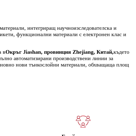
 материали, интегриращ научноизследователска и
тикети, функционални материали с електронен клас и
а в
Окръг Jiashan, провинция Zhejiang, Китай,
където
апълно автоматизирани производствени линии за
 основно нови тънкослойни материали, обхващаща площ