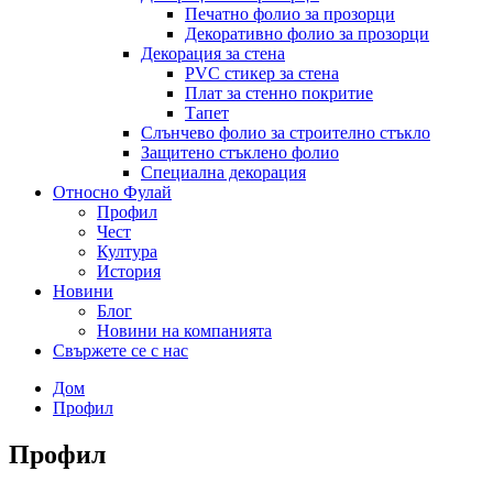
Печатно фолио за прозорци
Декоративно фолио за прозорци
Декорация за стена
PVC стикер за стена
Плат за стенно покритие
Тапет
Слънчево фолио за строително стъкло
Защитено стъклено фолио
Специална декорация
Относно Фулай
Профил
Чест
Култура
История
Новини
Блог
Новини на компанията
Свържете се с нас
Дом
Профил
Профил