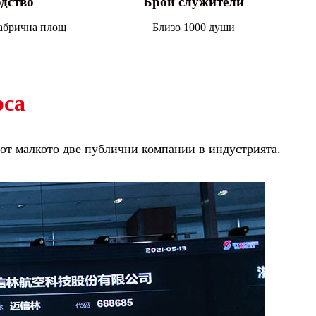
дство
Брой служители
фабрична площ
Близо 1000 души
рса
 от малкото две публични компании в индустрията.