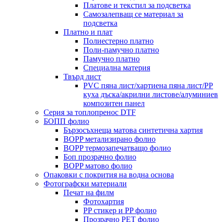
Платове и текстил за подсветка
Самозалепващ се материал за
подсветка
Платно и плат
Полиестерно платно
Поли-памучно платно
Памучно платно
Специална материя
Твърд лист
PVC пяна лист/хартиена пяна лист/PP
куха дъска/акрилни листове/алуминиев
композитен панел
Серия за топлопренос DTF
БОПП фолио
Бързосъхнеща матова синтетична хартия
BOPP метализирано фолио
BOPP термозапечатващо фолио
Боп прозрачно фолио
BOPP матово фолио
Опаковки с покрития на водна основа
Фотографски материали
Печат на филм
Фотохартия
PP стикер и PP фолио
Прозрачно PET фолио