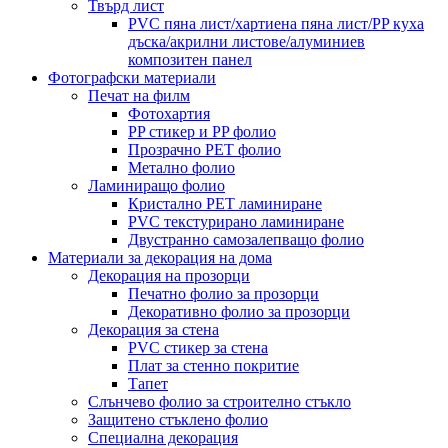
Твърд лист
PVC пяна лист/хартиена пяна лист/PP куха
дъска/акрилни листове/алуминиев
композитен панел
Фотографски материали
Печат на филм
Фотохартия
PP стикер и PP фолио
Прозрачно PET фолио
Метално фолио
Ламиниращо фолио
Кристално PET ламиниране
PVC текстурирано ламиниране
Двустранно самозалепващо фолио
Материали за декорация на дома
Декорация на прозорци
Печатно фолио за прозорци
Декоративно фолио за прозорци
Декорация за стена
PVC стикер за стена
Плат за стенно покритие
Тапет
Слънчево фолио за строително стъкло
Защитено стъклено фолио
Специална декорация