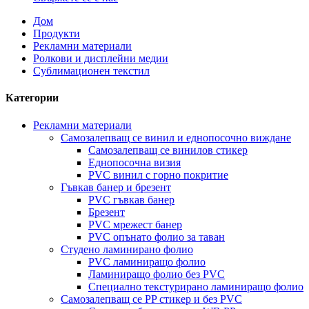
Дом
Продукти
Рекламни материали
Ролкови и дисплейни медии
Сублимационен текстил
Категории
Рекламни материали
Самозалепващ се винил и еднопосочно виждане
Самозалепващ се винилов стикер
Еднопосочна визия
PVC винил с горно покритие
Гъвкав банер и брезент
PVC гъвкав банер
Брезент
PVC мрежест банер
PVC опънато фолио за таван
Студено ламинирано фолио
PVC ламиниращо фолио
Ламиниращо фолио без PVC
Специално текстурирано ламиниращо фолио
Самозалепващ се PP стикер и без PVC