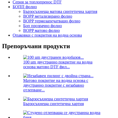
Серия за топлопренос DTF
БОПП фолио
Бързосъхнеща матова синтетична хартия
BOPP метализирано фолио
BOPP термозапечатващо фолио
Боп прозрачно фолио
BOPP матово фолио
Опаковки с покрития на водна основа
Препоръчани продукти
100 um двустранно покритие на водна
основа матово DTF фил...
Матово покритие на водна основа с
двустранно покритие с незабавно
отлепване...
Бързосъхнеща синтетична хартия