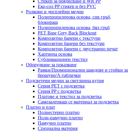
Стикер за боядисване и WR PP
Еко-сол PP стикер и без PVC
Ролкови и дисплейни медии
Полипропиленова основа, сив гръб,
блокиращ
Полипропиленова основа, бял гръб
PET Base Grey Back Blockout
Композитни банери с текстури
Композитни банери без текстури
Композитни банери с двустранно печат
Хартиена основа
Сублимационен текстил
Оборудване за показване
Рамки/Промоционални щандове и стойки за
брошури/А-таблички
Подсветени медии за светлинна кутия
Серия PET с подсветка
Серия PP с подсветка
Платове и текстил за подсветка
Самозалепващ се материал за подсветка
Платно и плат
Полиестерно платно
Поли-памучно платно
Памучно платно
Специална материя