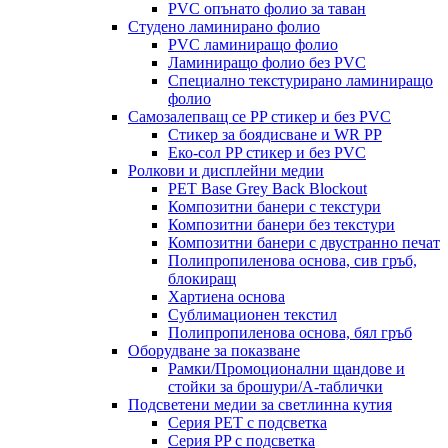
PVC опънато фолио за таван
Студено ламинирано фолио
PVC ламиниращо фолио
Ламиниращо фолио без PVC
Специално текстурирано ламиниращо
фолио
Самозалепващ се PP стикер и без PVC
Стикер за боядисване и WR PP
Еко-сол PP стикер и без PVC
Ролкови и дисплейни медии
PET Base Grey Back Blockout
Композитни банери с текстури
Композитни банери без текстури
Композитни банери с двустранно печат
Полипропиленова основа, сив гръб,
блокиращ
Хартиена основа
Сублимационен текстил
Полипропиленова основа, бял гръб
Оборудване за показване
Рамки/Промоционални щандове и
стойки за брошури/А-таблички
Подсветени медии за светлинна кутия
Серия PET с подсветка
Серия PP с подсветка