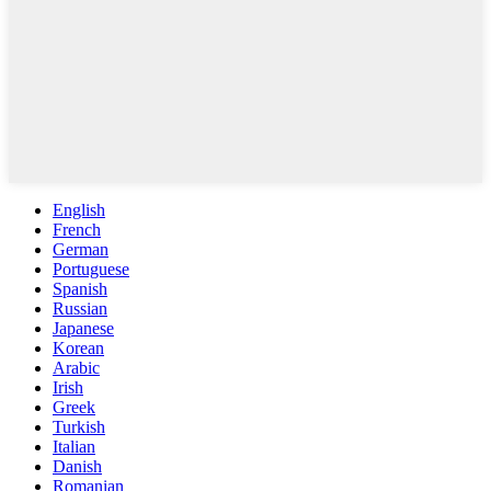
English
French
German
Portuguese
Spanish
Russian
Japanese
Korean
Arabic
Irish
Greek
Turkish
Italian
Danish
Romanian