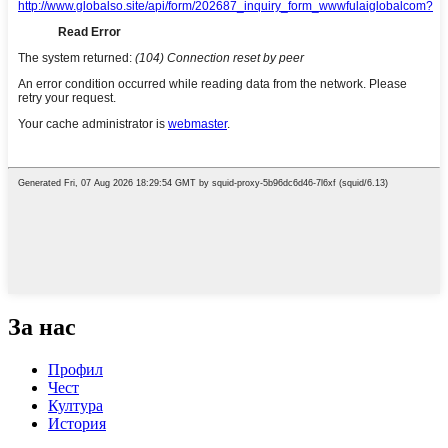
За нас
Профил
Чест
Култура
История