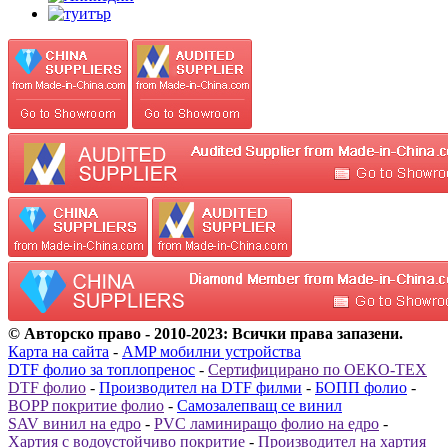
© Авторско право - 2010-2023: Всички права запазени.
Карта на сайта
-
AMP мобилни устройства
DTF фолио за топлопренос
-
Сертифицирано по OEKO-TEX
DTF фолио
-
Производител на DTF филми
-
БОПП фолио
-
BOPP покритие фолио
-
Самозалепващ се винил
SAV винил на едро
-
PVC ламиниращо фолио на едро
-
Хартия с водоустойчиво покритие
-
Производител на хартия