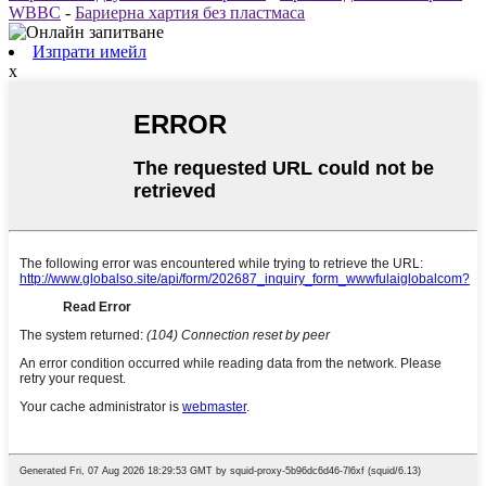
WBBC
-
Бариерна хартия без пластмаса
Изпрати имейл
x