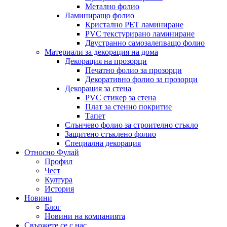
Метално фолио
Ламиниращо фолио
Кристално PET ламиниране
PVC текстурирано ламиниране
Двустранно самозалепващо фолио
Материали за декорация на дома
Декорация на прозорци
Печатно фолио за прозорци
Декоративно фолио за прозорци
Декорация за стена
PVC стикер за стена
Плат за стенно покритие
Тапет
Слънчево фолио за строително стъкло
Защитено стъклено фолио
Специална декорация
Относно Фулай
Профил
Чест
Култура
История
Новини
Блог
Новини на компанията
Свържете се с нас