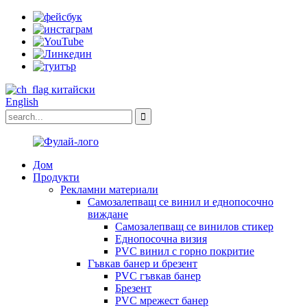
китайски
English
Дом
Продукти
Рекламни материали
Самозалепващ се винил и еднопосочно
виждане
Самозалепващ се винилов стикер
Еднопосочна визия
PVC винил с горно покритие
Гъвкав банер и брезент
PVC гъвкав банер
Брезент
PVC мрежест банер