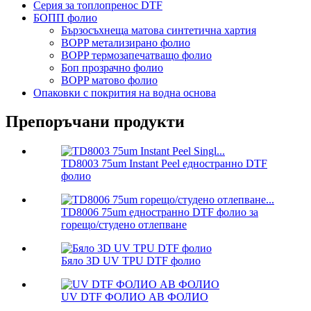
Серия за топлопренос DTF
БОПП фолио
Бързосъхнеща матова синтетична хартия
BOPP метализирано фолио
BOPP термозапечатващо фолио
Боп прозрачно фолио
BOPP матово фолио
Опаковки с покрития на водна основа
Препоръчани продукти
TD8003 75um Instant Peel едностранно DTF
фолио
TD8006 75um едностранно DTF фолио за
горещо/студено отлепване
Бяло 3D UV TPU DTF фолио
UV DTF ФОЛИО AB ФОЛИО