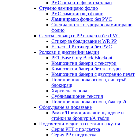
PVC опънато фолио за таван
Студено ламинирано фолио
PVC ламиниращо фолио
Ламиниращо фолио без PVC
Специално текстурирано ламиниращо
фолио
Самозалепващ се PP стикер и без PVC
Стикер за боядисване и WR PP
Еко-сол PP стикер и без PVC
Ролкови и дисплейни медии
PET Base Grey Back Blockout
Композитни банери с текстури
Композитни банери без текстури
Композитни банери с двустранно печат
Полипропиленова основа, сив гръб,
блокиращ
Хартиена основа
Сублимационен текстил
Полипропиленова основа, бял гръб
Оборудване за показване
Рамки/Промоционални щандове и
стойки за брошури/А-табли
Подсветени медии за светлинна кутия
Серия PET с подсветка
Серия PP с подсветка