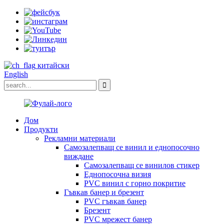
китайски
English
Дом
Продукти
Рекламни материали
Самозалепващ се винил и еднопосочно
виждане
Самозалепващ се винилов стикер
Еднопосочна визия
PVC винил с горно покритие
Гъвкав банер и брезент
PVC гъвкав банер
Брезент
PVC мрежест банер