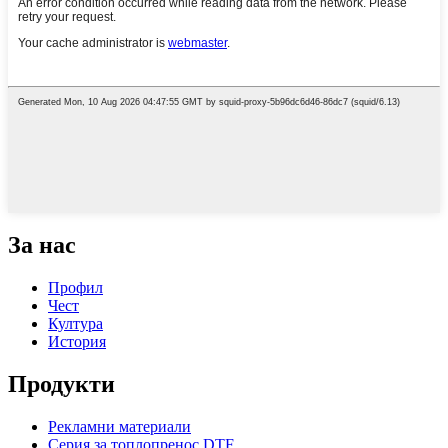
За нас
Профил
Чест
Култура
История
Продукти
Рекламни материали
Серия за топлопренос DTF