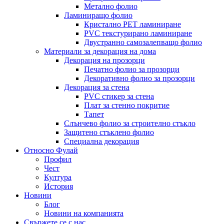
Метално фолио
Ламиниращо фолио
Кристално PET ламиниране
PVC текстурирано ламиниране
Двустранно самозалепващо фолио
Материали за декорация на дома
Декорация на прозорци
Печатно фолио за прозорци
Декоративно фолио за прозорци
Декорация за стена
PVC стикер за стена
Плат за стенно покритие
Тапет
Слънчево фолио за строително стъкло
Защитено стъклено фолио
Специална декорация
Относно Фулай
Профил
Чест
Култура
История
Новини
Блог
Новини на компанията
Свържете се с нас