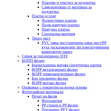
Платове и текстил за подсветка
Самозалепващ се материал за
подсветка
Платно и плат
Полиестерно платно
Поли-памучно платно
Памучно платно
Специална материя
Твърд лист
PVC пяна лист/хартиена пяна лист/PP
куха дъска/акрилни листове/алуминиев
композитен панел
Серия за топлопренос DTF
БОПП фолио
Бързосъхнеща матова синтетична хартия
BOPP метализирано фолио
BOPP термозапечатващо фолио
Боп прозрачно фолио
BOPP матово фолио
Опаковки с покрития на водна основа
Фотографски материали
Печат на филм
Фотохартия
PP стикер и PP фолио
Прозрачно PET фолио