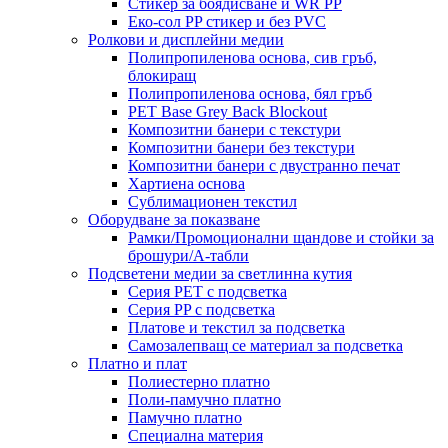
Стикер за боядисване и WR PP
Еко-сол PP стикер и без PVC
Ролкови и дисплейни медии
Полипропиленова основа, сив гръб,
блокиращ
Полипропиленова основа, бял гръб
PET Base Grey Back Blockout
Композитни банери с текстури
Композитни банери без текстури
Композитни банери с двустранно печат
Хартиена основа
Сублимационен текстил
Оборудване за показване
Рамки/Промоционални щандове и стойки за
брошури/А-табли
Подсветени медии за светлинна кутия
Серия PET с подсветка
Серия PP с подсветка
Платове и текстил за подсветка
Самозалепващ се материал за подсветка
Платно и плат
Полиестерно платно
Поли-памучно платно
Памучно платно
Специална материя