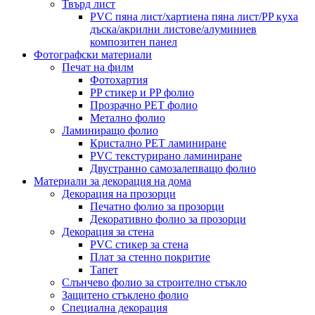
Твърд лист
PVC пяна лист/хартиена пяна лист/PP куха
дъска/акрилни листове/алуминиев
композитен панел
Фотографски материали
Печат на филм
Фотохартия
PP стикер и PP фолио
Прозрачно PET фолио
Метално фолио
Ламиниращо фолио
Кристално PET ламиниране
PVC текстурирано ламиниране
Двустранно самозалепващо фолио
Материали за декорация на дома
Декорация на прозорци
Печатно фолио за прозорци
Декоративно фолио за прозорци
Декорация за стена
PVC стикер за стена
Плат за стенно покритие
Тапет
Слънчево фолио за строително стъкло
Защитено стъклено фолио
Специална декорация