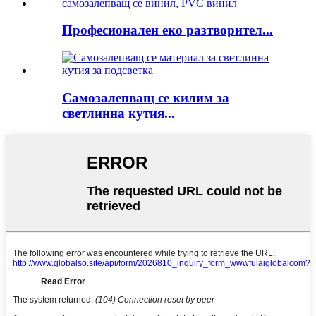
Професионален еко разтворител...
Самозалепващ се килим за
светлинна кутия...