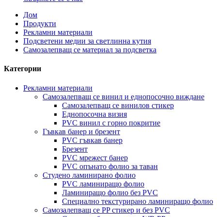
Дом
Продукти
Рекламни материали
Подсветени медии за светлинна кутия
Самозалепващ се материал за подсветка
Категории
Рекламни материали
Самозалепващ се винил и еднопосочно виждане
Самозалепващ се винилов стикер
Еднопосочна визия
PVC винил с горно покритие
Гъвкав банер и брезент
PVC гъвкав банер
Брезент
PVC мрежест банер
PVC опънато фолио за таван
Студено ламинирано фолио
PVC ламиниращо фолио
Ламиниращо фолио без PVC
Специално текстурирано ламиниращо фолио
Самозалепващ се PP стикер и без PVC