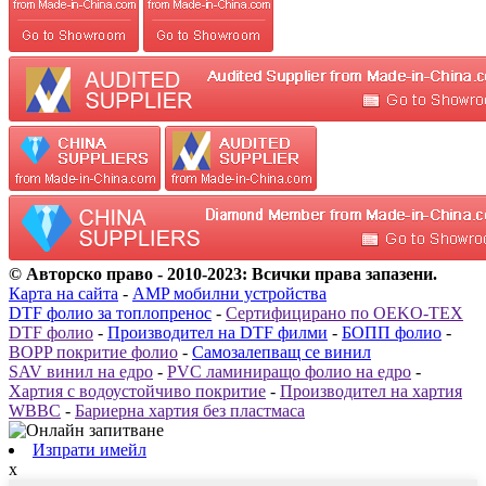
© Авторско право - 2010-2023: Всички права запазени.
Карта на сайта
-
AMP мобилни устройства
DTF фолио за топлопренос
-
Сертифицирано по OEKO-TEX
DTF фолио
-
Производител на DTF филми
-
БОПП фолио
-
BOPP покритие фолио
-
Самозалепващ се винил
SAV винил на едро
-
PVC ламиниращо фолио на едро
-
Хартия с водоустойчиво покритие
-
Производител на хартия
WBBC
-
Бариерна хартия без пластмаса
Изпрати имейл
x