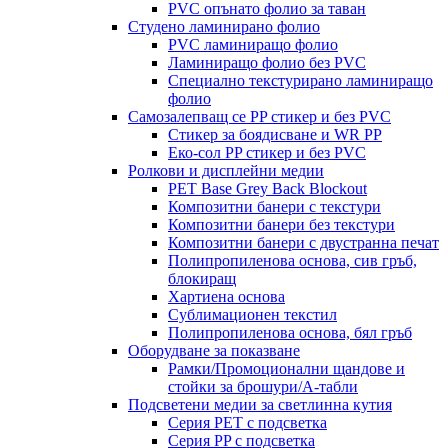
PVC опънато фолио за таван
Студено ламинирано фолио
PVC ламиниращо фолио
Ламиниращо фолио без PVC
Специално текстурирано ламиниращо
фолио
Самозалепващ се PP стикер и без PVC
Стикер за боядисване и WR PP
Еко-сол PP стикер и без PVC
Ролкови и дисплейни медии
PET Base Grey Back Blockout
Композитни банери с текстури
Композитни банери без текстури
Композитни банери с двустранна печат
Полипропиленова основа, сив гръб,
блокиращ
Хартиена основа
Сублимационен текстил
Полипропиленова основа, бял гръб
Оборудване за показване
Рамки/Промоционални щандове и
стойки за брошури/А-табли
Подсветени медии за светлинна кутия
Серия PET с подсветка
Серия PP с подсветка