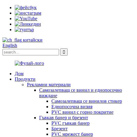
китайски
English
Дом
Продукти
Рекламни материали
Самозалепващ се винил и еднопосочно
виждане
Самозалепващ се винилов стикер
Еднопосочна визия
PVC винил с горно покритие
Гъвкав банер и брезент
PVC гъвкав банер
Брезент
PVC мрежест банер