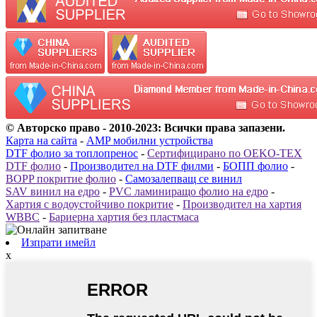
© Авторско право - 2010-2023: Всички права запазени.
Карта на сайта
-
AMP мобилни устройства
DTF фолио за топлопренос
-
Сертифицирано по OEKO-TEX
DTF фолио
-
Производител на DTF филми
-
БОПП фолио
-
BOPP покритие фолио
-
Самозалепващ се винил
SAV винил на едро
-
PVC ламиниращо фолио на едро
-
Хартия с водоустойчиво покритие
-
Производител на хартия
WBBC
-
Бариерна хартия без пластмаса
Изпрати имейл
x