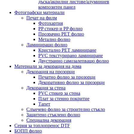
дъска/акрилни листове/алуминиев
композитен панел
Фотографски материали
Печат на филм
Фотохартия
PP стикер и PP фолио
Прозрачно PET фолио
Метално фолио
Ламиниращо фолио
Кристално PET ламиниране
PVC текстурирано ламиниране
Двустранно самозалепващо фолио
Материали за декорация на дома
Декорация на прозорци
Печатно фолио за прозорци
Декоративно фолио за прозорци
Декорация за стена
PVC стикер за стена
Плат за стенно покритие
Тапет
Слънчево фолио за строително стъкло
Защитено стъклено фолио
Специална декорация
Серия за топлопренос DTF
БОПП фолио