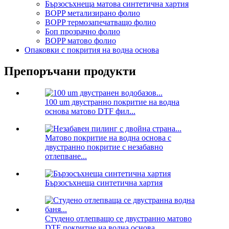
Бързосъхнеща матова синтетична хартия
BOPP метализирано фолио
BOPP термозапечатващо фолио
Боп прозрачно фолио
BOPP матово фолио
Опаковки с покрития на водна основа
Препоръчани продукти
100 um двустранно покритие на водна
основа матово DTF фил...
Матово покритие на водна основа с
двустранно покритие с незабавно
отлепване...
Бързосъхнеща синтетична хартия
Студено отлепващо се двустранно матово
DTF покритие на водна основа...