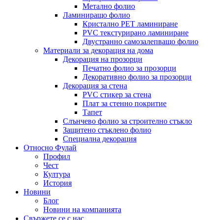
Метално фолио
Ламиниращо фолио
Кристално PET ламиниране
PVC текстурирано ламиниране
Двустранно самозалепващо фолио
Материали за декорация на дома
Декорация на прозорци
Печатно фолио за прозорци
Декоративно фолио за прозорци
Декорация за стена
PVC стикер за стена
Плат за стенно покритие
Тапет
Слънчево фолио за строително стъкло
Защитено стъклено фолио
Специална декорация
Относно Фулай
Профил
Чест
Култура
История
Новини
Блог
Новини на компанията
Свържете се с нас