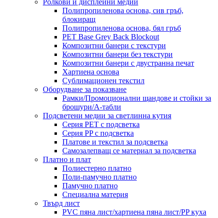
Ролкови и дисплейни медии
Полипропиленова основа, сив гръб,
блокиращ
Полипропиленова основа, бял гръб
PET Base Grey Back Blockout
Композитни банери с текстури
Композитни банери без текстури
Композитни банери с двустранна печат
Хартиена основа
Сублимационен текстил
Оборудване за показване
Рамки/Промоционални щандове и стойки за
брошури/А-табли
Подсветени медии за светлинна кутия
Серия PET с подсветка
Серия PP с подсветка
Платове и текстил за подсветка
Самозалепващ се материал за подсветка
Платно и плат
Полиестерно платно
Поли-памучно платно
Памучно платно
Специална материя
Твърд лист
PVC пяна лист/хартиена пяна лист/PP куха