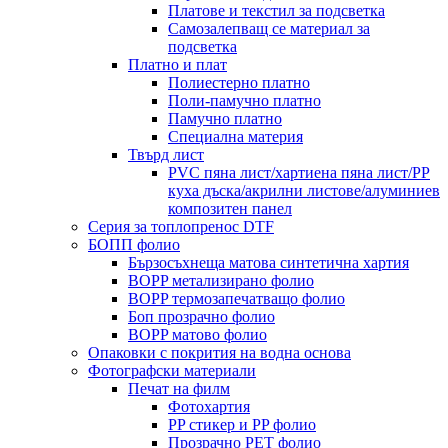
Платове и текстил за подсветка
Самозалепващ се материал за
подсветка
Платно и плат
Полиестерно платно
Поли-памучно платно
Памучно платно
Специална материя
Твърд лист
PVC пяна лист/хартиена пяна лист/PP
куха дъска/акрилни листове/алуминиев
композитен панел
Серия за топлопренос DTF
БОПП фолио
Бързосъхнеща матова синтетична хартия
BOPP метализирано фолио
BOPP термозапечатващо фолио
Боп прозрачно фолио
BOPP матово фолио
Опаковки с покрития на водна основа
Фотографски материали
Печат на филм
Фотохартия
PP стикер и PP фолио
Прозрачно PET фолио