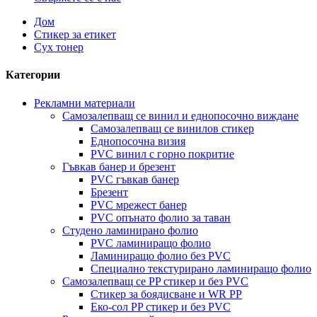
Дом
Стикер за етикет
Сух тонер
Категории
Рекламни материали
Самозалепващ се винил и еднопосочно виждане
Самозалепващ се винилов стикер
Еднопосочна визия
PVC винил с горно покритие
Гъвкав банер и брезент
PVC гъвкав банер
Брезент
PVC мрежест банер
PVC опънато фолио за таван
Студено ламинирано фолио
PVC ламиниращо фолио
Ламиниращо фолио без PVC
Специално текстурирано ламиниращо фолио
Самозалепващ се PP стикер и без PVC
Стикер за боядисване и WR PP
Еко-сол PP стикер и без PVC