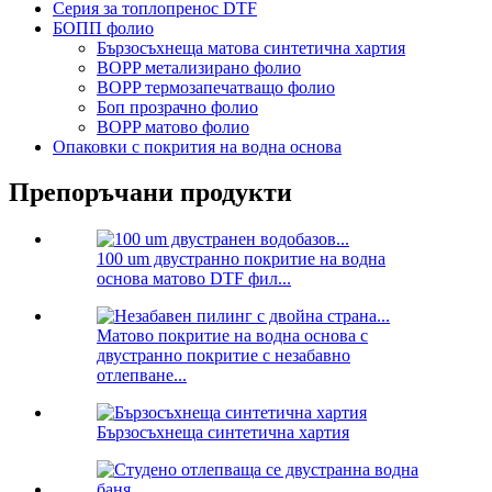
Серия за топлопренос DTF
БОПП фолио
Бързосъхнеща матова синтетична хартия
BOPP метализирано фолио
BOPP термозапечатващо фолио
Боп прозрачно фолио
BOPP матово фолио
Опаковки с покрития на водна основа
Препоръчани продукти
100 um двустранно покритие на водна
основа матово DTF фил...
Матово покритие на водна основа с
двустранно покритие с незабавно
отлепване...
Бързосъхнеща синтетична хартия