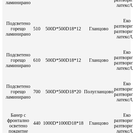
ламинирано
латекс/
Еко
Подсветено
разтвори
горещо
510
500D*500D18*12
Гланцово
разтвори
ламинирано
латекс/
Еко
Подсветено
разтвори
горещо
610
500D*500D18*12
Гланцово
разтвори
ламинирано
латекс/
Еко
Подсветено
разтвори
горещо
700
500D*500D18*20
Полугланцово
разтвори
ламинирано
латекс/
Банер с
Еко
фронтално
разтвори
440
1000D*1000D18*18
Гланцово
осветено
разтвори
покритие
латекс/