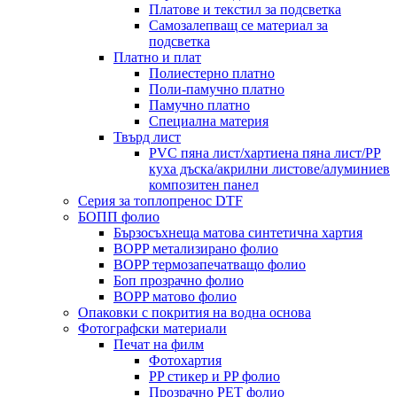
Платове и текстил за подсветка
Самозалепващ се материал за
подсветка
Платно и плат
Полиестерно платно
Поли-памучно платно
Памучно платно
Специална материя
Твърд лист
PVC пяна лист/хартиена пяна лист/PP
куха дъска/акрилни листове/алуминиев
композитен панел
Серия за топлопренос DTF
БОПП фолио
Бързосъхнеща матова синтетична хартия
BOPP метализирано фолио
BOPP термозапечатващо фолио
Боп прозрачно фолио
BOPP матово фолио
Опаковки с покрития на водна основа
Фотографски материали
Печат на филм
Фотохартия
PP стикер и PP фолио
Прозрачно PET фолио