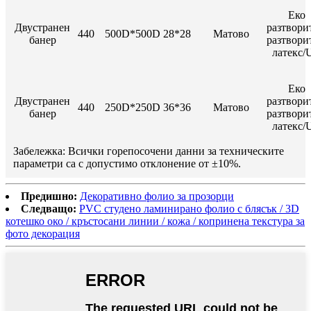
Еко
Двустранен
разтвори
440
500D*500D 28*28
Матово
банер
разтвори
латекс/
Еко
Двустранен
разтвори
440
250D*250D 36*36
Матово
банер
разтвори
латекс/
Забележка: Всички горепосочени данни за техническите
параметри са с допустимо отклонение от ±10%.
Предишно:
Декоративно фолио за прозорци
Следващо:
PVC студено ламинирано фолио с блясък / 3D
котешко око / кръстосани линии / кожа / копринена текстура за
фото декорация