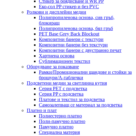
Стикер за боядисване и WR PP
Еко-сол PP стикер и без PVC
Ролкови и дисплейни медии
Полипропиленова основа, сив гръб,
блокиращ
Полипропиленова основа, бял гръб
PET Base Grey Back Blockout
Композитни банери с текстури
Композитни банери без текстури
Композитни банери с двустранно печат
Хартиена основа
Сублимационен текстил
Оборудване за показване
Рамки/Промоционални щандове и стойки за
брошури/А-таблички
Подсветени медии за светлинна кутия
Серия PET с подсветка
Серия PP с подсветка
Платове и текстил за подсветка
Самозалепващ се материал за подсветка
Платно и плат
Полиестерно платно
Поли-памучно платно
Памучно платно
Специална материя