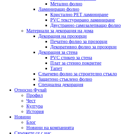
Метално фолио
Ламиниращо фолио
Кристално PET ламиниране
PVC текстурирано ламиниране
Двустранно самозалепващо фолио
Материали за декорация на дома
Декорация на прозорци
Печатно фолио за прозорци
Декоративно фолио за прозорци
Декорация за стена
PVC стикер за стена
Плат за стенно покритие
Тапет
Слънчево фолио за строително стъкло
Защитено стъклено фолио
Специална декорация
Относно Фулай
Профил
Чест
Култура
История
Новини
Блог
Новини на компанията
Свържете се с нас