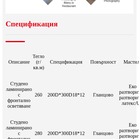
Спецификация
Тегло
Описание
(г/
Спецификация
Повърхност
Масти
кв.м)
Студено
Еко
ламинирано
разтвори
с
260
200D*300D18*12
Гланцово
разтвори
фронтално
латекс/
осветяване
Студено
Еко
ламинирано
разтвори
с
280
200D*300D18*12
Гланцово
разтвори
фронтално