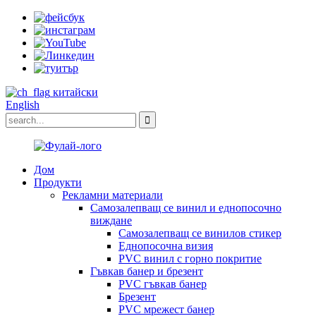
китайски
English
Дом
Продукти
Рекламни материали
Самозалепващ се винил и еднопосочно
виждане
Самозалепващ се винилов стикер
Еднопосочна визия
PVC винил с горно покритие
Гъвкав банер и брезент
PVC гъвкав банер
Брезент
PVC мрежест банер