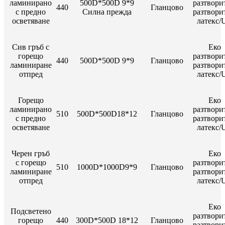
ламинирано
500D*500D 9*9
разтвори
440
Гланцово
с предно
Силна прежда
разтвори
осветяване
латекс/
Сив гръб с
Еко
горещо
разтвори
440
500D*500D 9*9
Гланцово
ламиниране
разтвори
отпред
латекс/
Горещо
Еко
ламинирано
разтвори
510
500D*500D18*12
Гланцово
с предно
разтвори
осветяване
латекс/
Черен гръб
Еко
с горещо
разтвори
510
1000D*1000D9*9
Гланцово
ламиниране
разтвори
отпред
латекс/
Еко
Подсветено
разтвори
горещо
440
300D*500D 18*12
Гланцово
разтвори