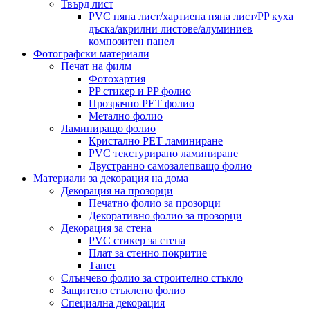
Твърд лист
PVC пяна лист/хартиена пяна лист/PP куха
дъска/акрилни листове/алуминиев
композитен панел
Фотографски материали
Печат на филм
Фотохартия
PP стикер и PP фолио
Прозрачно PET фолио
Метално фолио
Ламиниращо фолио
Кристално PET ламиниране
PVC текстурирано ламиниране
Двустранно самозалепващо фолио
Материали за декорация на дома
Декорация на прозорци
Печатно фолио за прозорци
Декоративно фолио за прозорци
Декорация за стена
PVC стикер за стена
Плат за стенно покритие
Тапет
Слънчево фолио за строително стъкло
Защитено стъклено фолио
Специална декорация