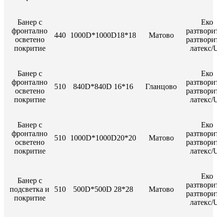
Банер с
Еко
фронтално
разтвори
440
1000D*1000D18*18
Матово
осветено
разтвори
покритие
латекс/
Банер с
Еко
фронтално
разтвори
510
840D*840D 16*16
Гланцово
осветено
разтвори
покритие
латекс/
Банер с
Еко
фронтално
разтвори
510
1000D*1000D20*20
Матово
осветено
разтвори
покритие
латекс/
Еко
Банер с
разтвори
подсветка и
510
500D*500D 28*28
Матово
разтвори
покритие
латекс/