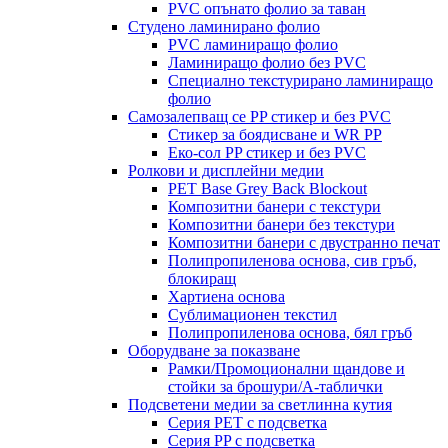
PVC опънато фолио за таван
Студено ламинирано фолио
PVC ламиниращо фолио
Ламиниращо фолио без PVC
Специално текстурирано ламиниращо
фолио
Самозалепващ се PP стикер и без PVC
Стикер за боядисване и WR PP
Еко-сол PP стикер и без PVC
Ролкови и дисплейни медии
PET Base Grey Back Blockout
Композитни банери с текстури
Композитни банери без текстури
Композитни банери с двустранно печат
Полипропиленова основа, сив гръб,
блокиращ
Хартиена основа
Сублимационен текстил
Полипропиленова основа, бял гръб
Оборудване за показване
Рамки/Промоционални щандове и
стойки за брошури/А-таблички
Подсветени медии за светлинна кутия
Серия PET с подсветка
Серия PP с подсветка