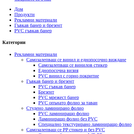
Дом
Продукти
Рекламни материали
Гъвкав банер и брезент
PVC гъвкав банер
Категории
Рекламни материали
Самозалепващ се винил и еднопосочно виждане
Самозалепващ се винилов стикер
Еднопосочна визия
PVC винил с горно покритие
Гъвкав банер и брезент
PVC гъвкав банер
Брезент
PVC мрежест банер
PVC опънато фолио за таван
Студено ламинирано фолио
PVC ламиниращо фолио
Ламиниращо фолио без PVC
Специално текстурирано ламиниращо фолио
Самозалепващ се PP стикер и без PVC