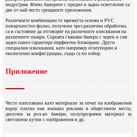
индустрия. Флекс банерите с предно и задно осветление са
две от най-често срещаните приложения.
Различните комбинации от мрежеста основа и PVC
повърхностно фолио, получени чрез различни обработки,
са в състояние да отговорят на различните изисквания на
различните пазари. Серията гъвкави банери с черен и сив
заден панел гарантира перфектно блокиране. Други
специални изисквания, като например огнеупорни и
екологични конфигурации, също са по избор.
Приложение
Често използвани като материали за печат на изображения
върху платно във външна реклама в обществени места,
дисплеи за рол-ап банери, полупрозрачен материал за
светлинни кутии с изображения и др.