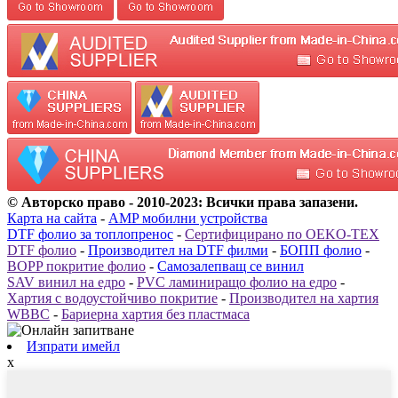
© Авторско право - 2010-2023: Всички права запазени.
Карта на сайта
-
AMP мобилни устройства
DTF фолио за топлопренос
-
Сертифицирано по OEKO-TEX
DTF фолио
-
Производител на DTF филми
-
БОПП фолио
-
BOPP покритие фолио
-
Самозалепващ се винил
SAV винил на едро
-
PVC ламиниращо фолио на едро
-
Хартия с водоустойчиво покритие
-
Производител на хартия
WBBC
-
Бариерна хартия без пластмаса
Изпрати имейл
x